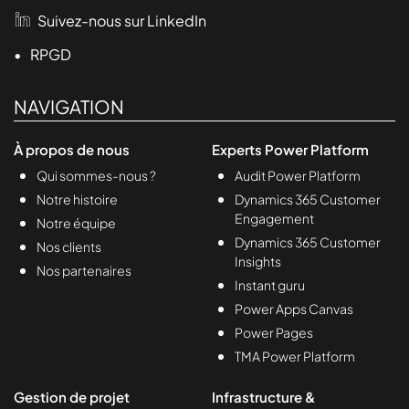
Suivez-nous sur LinkedIn
• RPGD
NAVIGATION
À propos de nous
Experts Power Platform
Qui sommes-nous ?
Audit Power Platform
Notre histoire
Dynamics 365 Customer
Engagement
Notre équipe
Dynamics 365 Customer
Nos clients
Insights
Nos partenaires
Instant guru
Power Apps Canvas
Power Pages
TMA Power Platform
Gestion de projet
Infrastructure &