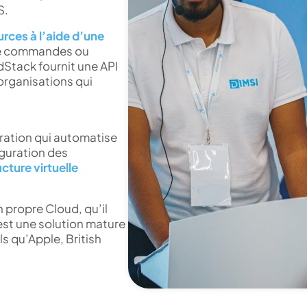
S.
urces à l’aide d’une
s de commandes ou
Stack fournit une API
organisations qui
ration qui automatise
iguration des
cture virtuelle
 propre Cloud, qu’il
 est une solution mature
s qu’Apple, British