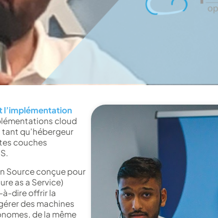
t l’implémentation
plémentations cloud
n tant qu’hébergeur
ntes couches
aS.
en Source conçue pour
ture as a Service)
-à-dire offrir la
, gérer des machines
tonomes, de la même