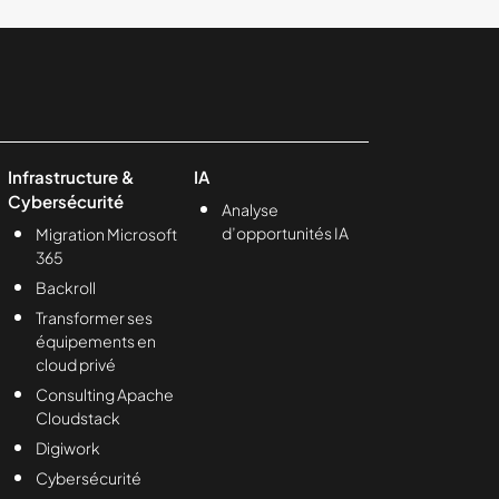
Infrastructure &
IA
Cybersécurité
Analyse
d’opportunités IA
Migration Microsoft
365
Backroll
Transformer ses
équipements en
cloud privé
Consulting Apache
Cloudstack
Digiwork
Cybersécurité