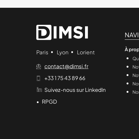
NAV
À pro
Paris
Lyon
Lorient
Qu
contact@dimsi.fr
Not
No
+33 1 75 43 89 66
Nos
Suivez-nous sur LinkedIn
Nos
• RPGD