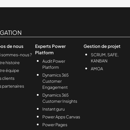
IGATION
pos de nous
Experts Power
Gestion de projet
Platform
i sommes-nous ?
SCRUM, SAFE,
KANBAN
Audit Power
re histoire
Platform
AMOA
tre équipe
Dynamics 365
 clients
Customer
 partenaires
Engagement
Dynamics 365
Customer Insights
Instant guru
Power Apps Canvas
Power Pages