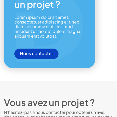
un projet ?
Lorem ipsum dolor sit amet,
consectetuer adipiscing elit, sed
diam nonummy nibh euismod
tincidunt ut laoreet dolore magna
aliquam erat volutpat.
Nous contacter
Vous avez un projet ?
N’hésitez-pas à nous contacter pour obtenir un avis,
des conseils, et échanger avec un expert qui saura vous